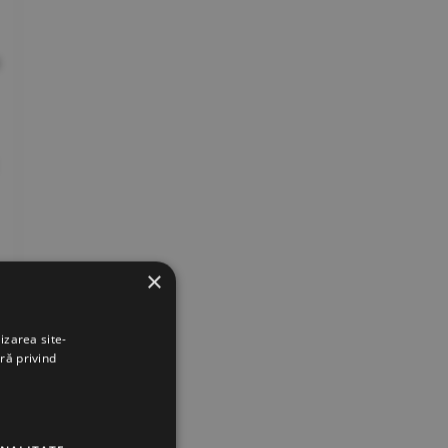
×
i
izarea site-
ră privind