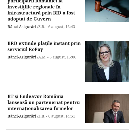
participării României la
investiţiile regionale în
infrastructură prin BID a fost
adoptat de Guvern
Bănci-Asigurări
/Z.B. -
6 august,
16:43
BRD extinde plăţile instant prin
serviciul RoPay
Bănci-Asigurări
/A.M. -
6 august,
15:06
BT şi Endeavor România
lansează un parteneriat pentru
internaţionalizarea firmelor
Bănci-Asigurări
/Z.B. -
6 august,
14:51