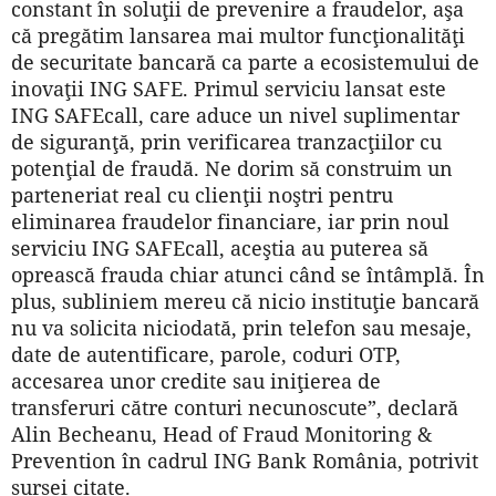
constant în soluţii de prevenire a fraudelor, aşa
că pregătim lansarea mai multor funcţionalităţi
de securitate bancară ca parte a ecosistemului de
inovaţii ING SAFE. Primul serviciu lansat este
ING SAFEcall, care aduce un nivel suplimentar
de siguranţă, prin verificarea tranzacţiilor cu
potenţial de fraudă. Ne dorim să construim un
parteneriat real cu clienţii noştri pentru
eliminarea fraudelor financiare, iar prin noul
serviciu ING SAFEcall, aceştia au puterea să
oprească frauda chiar atunci când se întâmplă. În
plus, subliniem mereu că nicio instituţie bancară
nu va solicita niciodată, prin telefon sau mesaje,
date de autentificare, parole, coduri OTP,
accesarea unor credite sau iniţierea de
transferuri către conturi necunoscute”, declară
Alin Becheanu, Head of Fraud Monitoring &
Prevention în cadrul ING Bank România, potrivit
sursei citate.