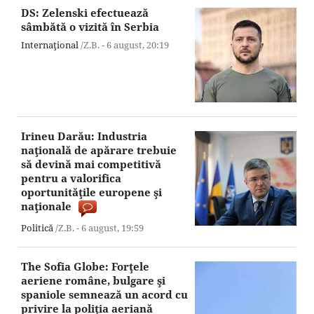
DS: Zelenski efectuează
sâmbătă o vizită în Serbia
Internaţional
/Z.B. -
6 august,
20:19
Irineu Darău: Industria
naţională de apărare trebuie
să devină mai competitivă
pentru a valorifica
oportunităţile europene şi
naţionale
Politică
/Z.B. -
6 august,
19:59
The Sofia Globe: Forţele
aeriene române, bulgare şi
spaniole semnează un acord cu
privire la poliţia aeriană