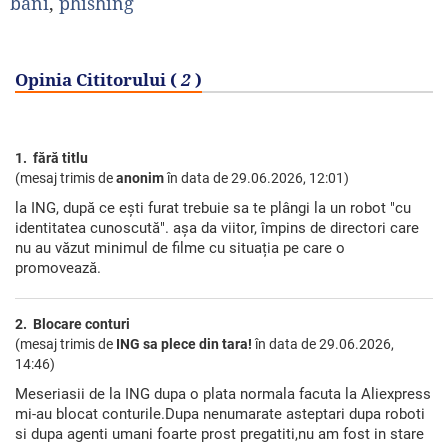
bani
,
phishing
Opinia Cititorului (
2
)
1. fără titlu
(mesaj trimis de
anonim
în data de
29.06.2026, 12:01)
la ING, după ce ești furat trebuie sa te plângi la un robot "cu
identitatea cunoscută". așa da viitor, împins de directori care
nu au văzut minimul de filme cu situația pe care o
promovează.
2. Blocare conturi
(mesaj trimis de
ING sa plece din tara!
în data de
29.06.2026,
14:46)
Meseriasii de la ING dupa o plata normala facuta la Aliexpress
mi-au blocat conturile.Dupa nenumarate asteptari dupa roboti
si dupa agenti umani foarte prost pregatiti,nu am fost in stare