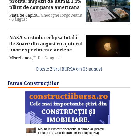
profită: impozit de numai 1,4%
plătit de compania americană
Piaţa de Capital
/Gheorghe Iorgoveanu
-
6 august
NASA va studia eclipsa totală
de Soare din august cu ajutorul
unor experimente aeriene
Miscellanea
/O.D. -
6 august
Citeşte Ziarul BURSA din
06 august
Bursa Construcţiilor