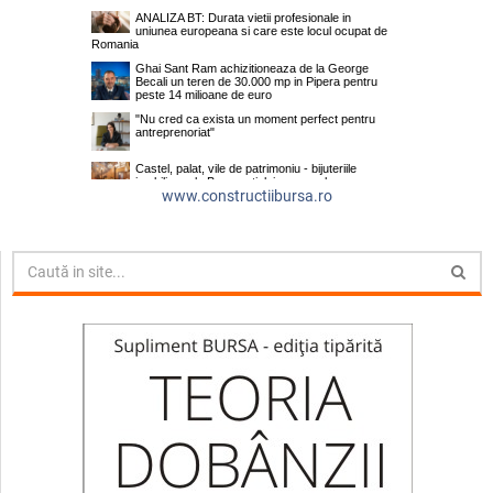
www.constructiibursa.ro