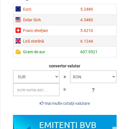
Euro
5.2489
Dolar SUA
4.5480
Franc elveţian
5.6210
Liră sterlină
6.1244
Gram de aur
607.9521
convertor valutar
»
=
?
mai multe cotaţii valutare