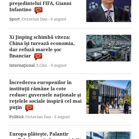
preşedintelui FIFA, Gianni
Infantino
Sport
/Octavian Dan -
6 august
Xi Jinping schimbă viteza:
China îşi turează economia,
dar refuză marele şoc
financiar
Internaţional
/I.Ghe. -
6 august
Încrederea europenilor în
instituţii rămâne la cote
reduse: guvernele naţionale şi
reţelele sociale inspiră cel mai
puţin
Politică
/Octavian Dan -
6 august
Europa plăteşte, Palantir