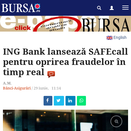
English
ING Bank lansează SAFEcall
pentru oprirea fraudelor în
timp real
A.M.
Bănci-Asigurări
/
29 iunie,
11:14