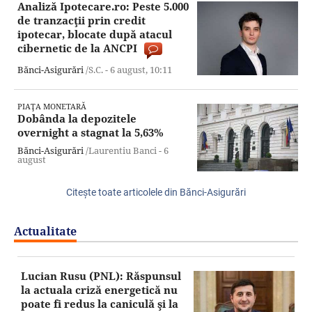
Analiză Ipotecare.ro: Peste 5.000
de tranzacţii prin credit
ipotecar, blocate după atacul
cibernetic de la ANCPI
Bănci-Asigurări
/S.C. -
6 august,
10:11
PIAŢA MONETARĂ
Dobânda la depozitele
overnight a stagnat la 5,63%
Bănci-Asigurări
/Laurentiu Banci -
6
august
Citeşte toate articolele din Bănci-Asigurări
Actualitate
Lucian Rusu (PNL): Răspunsul
la actuala criză energetică nu
poate fi redus la caniculă şi la