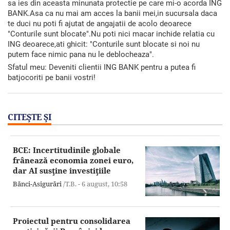
sa ies din aceasta minunata protectie pe care mi-o acorda ING
BANK.Asa ca nu mai am acces la banii mei,in sucursala daca
te duci nu poti fi ajutat de angajatii de acolo deoarece
"Conturile sunt blocate".Nu poti nici macar inchide relatia cu
ING deoarece,ati ghicit: "Conturile sunt blocate si noi nu
putem face nimic pana nu le deblocheaza".
Sfatul meu: Deveniti clientii ING BANK pentru a putea fi
batjocoriti pe banii vostri!
CITEŞTE ŞI
BCE: Incertitudinile globale
frânează economia zonei euro,
dar AI susţine investiţiile
Bănci-Asigurări
/T.B. -
6 august,
10:58
Proiectul pentru consolidarea