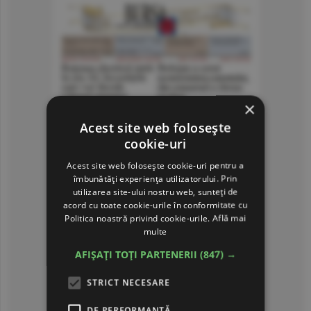
×
Acest site web folosește
cookie-uri
Acest site web folosește cookie-uri pentru a
îmbunătăți experiența utilizatorului. Prin
utilizarea site-ului nostru web, sunteți de
acord cu toate cookie-urile în conformitate cu
Politica noastră privind cookie-urile.
Află mai
multe
AFIȘAȚI TOȚI PARTENERII
(847) →
STRICT NECESARE
DE PERFORMANȚĂ