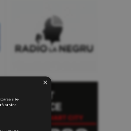
×
izarea site-
ră privind