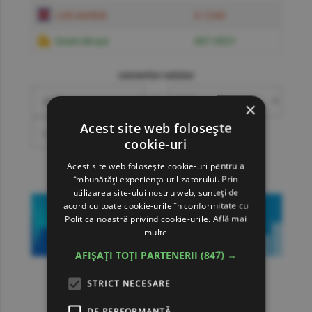
Liră sterlină
6.1244
Gram de aur
607.9521
convertor valutar
»
×
Acest site web folosește
=
?
cookie-uri
Acest site web folosește cookie-uri pentru a
mai multe cotaţii valutare
îmbunătăți experiența utilizatorului. Prin
utilizarea site-ului nostru web, sunteți de
acord cu toate cookie-urile în conformitate cu
Politica noastră privind cookie-urile.
Află mai
multe
AFIȘAȚI TOȚI PARTENERII
(847) →
STRICT NECESARE
DE PERFORMANȚĂ