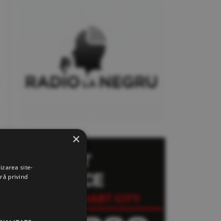
×
izarea site-
ră privind