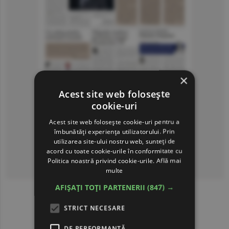
×
Acest site web folosește
cookie-uri
Acest site web folosește cookie-uri pentru a
îmbunătăți experiența utilizatorului. Prin
utilizarea site-ului nostru web, sunteți de
acord cu toate cookie-urile în conformitate cu
Consultă arhiva ziarului
Politica noastră privind cookie-urile.
Află mai
multe
AFIȘAȚI TOȚI PARTENERII
(847) →
STRICT NECESARE
DE PERFORMANȚĂ