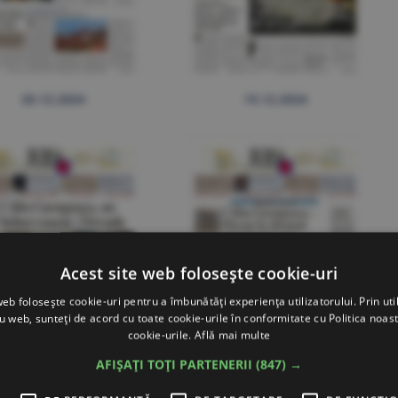
20.12.2024
19.12.2024
Acest site web folosește cookie-uri
web folosește cookie-uri pentru a îmbunătăți experiența utilizatorului. Prin util
ru web, sunteți de acord cu toate cookie-urile în conformitate cu Politica noast
cookie-urile.
Află mai multe
AFIȘAȚI TOȚI PARTENERII
(847) →