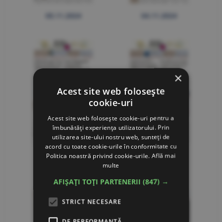
05.11.2024
04.11.2024
×
Acest site web folosește
cookie-uri
Acest site web folosește cookie-uri pentru a
îmbunătăți experiența utilizatorului. Prin
utilizarea site-ului nostru web, sunteți de
acord cu toate cookie-urile în conformitate cu
Politica noastră privind cookie-urile.
Află mai
01.11.2024
31.10.2024
multe
AFIȘAȚI TOȚI PARTENERII
(847) →
STRICT NECESARE
DE PERFORMANȚĂ