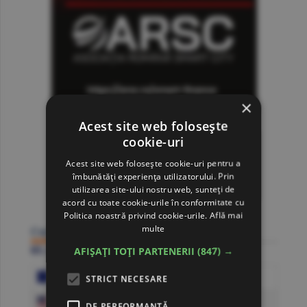
×
Acest site web folosește
cookie-uri
Acest site web folosește cookie-uri pentru a
îmbunătăți experiența utilizatorului. Prin
utilizarea site-ului nostru web, sunteți de
acord cu toate cookie-urile în conformitate cu
Politica noastră privind cookie-urile.
Află mai
multe
Curs valutar BNR
05 Aug. 2026
AFIȘAȚI TOȚI PARTENERII
(847) →
Euro
5.2489
STRICT NECESARE
Dolar SUA
4.5480
DE PERFORMANȚĂ