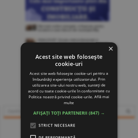
×
Acest site web folosește
cookie-uri
Acest site web folosește cookie-uri pentru a
îmbunătăți experiența utilizatorului. Prin
utilizarea site-ului nostru web, sunteți de
www.constructiibursa.ro
acord cu toate cookie-urile în conformitate cu
Politica noastră privind cookie-urile.
Află mai
multe
AFIȘAȚI TOȚI PARTENERII
(847) →
STRICT NECESARE
DE PERFORMANȚĂ