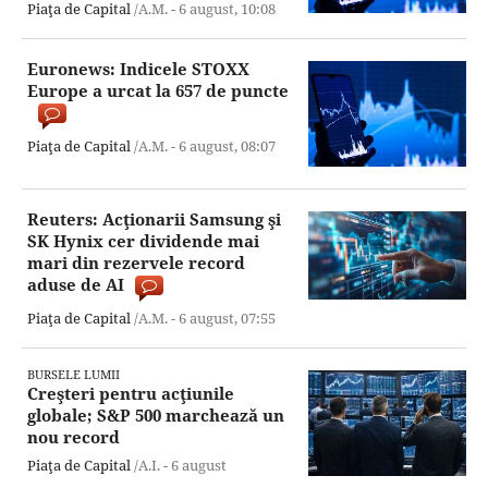
Piaţa de Capital
/A.M. -
6 august,
10:08
Euronews: Indicele STOXX
Europe a urcat la 657 de puncte
Piaţa de Capital
/A.M. -
6 august,
08:07
Reuters: Acţionarii Samsung şi
SK Hynix cer dividende mai
mari din rezervele record
aduse de AI
Piaţa de Capital
/A.M. -
6 august,
07:55
BURSELE LUMII
Creşteri pentru acţiunile
globale; S&P 500 marchează un
nou record
Piaţa de Capital
/A.I. -
6 august