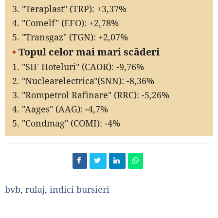
3. "Teraplast" (TRP): +3,37%
4. "Comelf" (EFO): +2,78%
5. "Transgaz" (TGN): +2,07%
•
Topul celor mai mari scăderi
1. "SIF Hoteluri" (CAOR): -9,76%
2. "Nuclearelectrica"(SNN): -8,36%
3. "Rompetrol Rafinare" (RRC): -5,26%
4. "Aages" (AAG): -4,7%
5. "Condmag" (COMI): -4%
bvb
,
rulaj
,
indici bursieri