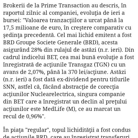
Brokerii de la Prime Transaction au descris, în
raportul zilnic al companiei, evoluţia de ieri a
bursei: "Valoarea tranzacţiilor a urcat până la
17,5 milioane de euro, în creştere comparativ cu
şedinţa precedentă. Cel mai lichid emitent a fost
BRD Groupe Societe Generale (BRD), acesta
asigurând 28% din rulajul de astăzi (n.r. ieri). Din
cadrul indicelui BET, cea mai bună evoluţie a fost
înregistrată de acţiunile Transgaz (TGN) cu un
avans de 2,07%, până la 370 lei/acţiune. Astăzi
(n.r. ieri) a fost dată ex-dividend pentru titlurile
SNN, astfel că, făcând abstracţie de corecţia
acţiunilor Nuclearelectrica, singura companie
din BET care a înregistrat un declin al preţului
acţiunilor este MedLife (M), ce au marcat un
recul de 0,96%".
În piaţa "regular", topul lichidităţii a fost condus
de acţiunile BRD, care au înregistrat transferuri