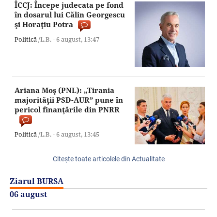
ÎCCJ: Începe judecata pe fond
în dosarul lui Călin Georgescu
şi Horaţiu Potra
Politică
/L.B. -
6 august,
13:47
Ariana Moş (PNL): „Tirania
majorităţii PSD-AUR” pune în
pericol finanţările din PNRR
Politică
/L.B. -
6 august,
13:45
Citeşte toate articolele din Actualitate
Ziarul BURSA
06 august