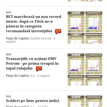
BVB
BET marchează un nou record
istoric, după ce Fitch ne-a
păstrat în categoria
recomandată investiţiilor
Piaţa de Capital
/Andrei Iacomi -
4
august
BVB
Tranzacţiile cu acţiuni OMV
Petrom - pe prima treaptă în
topul rulajului
Piaţa de Capital
/A.I. -
3 august
BVB
Scăderi pe linie pentru indici
Piaţa de Capital
/A.I. -
31 iulie