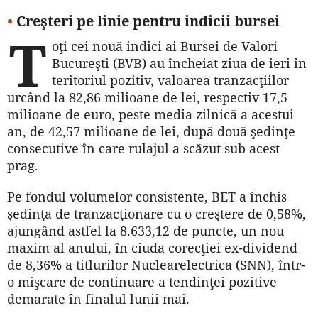
•
Creşteri pe linie pentru indicii bursei
T
oţi cei nouă indici ai Bursei de Valori
Bucureşti (BVB) au încheiat ziua de ieri în
teritoriul pozitiv, valoarea tranzacţiilor
urcând la 82,86 milioane de lei, respectiv 17,5
milioane de euro, peste media zilnică a acestui
an, de 42,57 milioane de lei, după două şedinţe
consecutive în care rulajul a scăzut sub acest
prag.
Pe fondul volumelor consistente, BET a închis
şedinţa de tranzacţionare cu o creştere de 0,58%,
ajungând astfel la 8.633,12 de puncte, un nou
maxim al anului, în ciuda corecţiei ex-dividend
de 8,36% a titlurilor Nuclearelectrica (SNN), într-
o mişcare de continuare a tendinţei pozitive
demarate în finalul lunii mai.