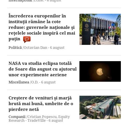
Internaţional
/I.Ghe. -
6 august
Încrederea europenilor în
instituţii rămâne la cote
reduse: guvernele naţionale şi
reţelele sociale inspiră cel mai
puţin
Politică
/Octavian Dan -
6 august
NASA va studia eclipsa totală
de Soare din august cu ajutorul
unor experimente aeriene
Miscellanea
/O.D. -
6 august
Creştere de venituri şi marjă
brută mai bună, umbrite de o
pierdere netă
Companii
/Cristian Popescu, Equity
Research - TradeVille -
6 august