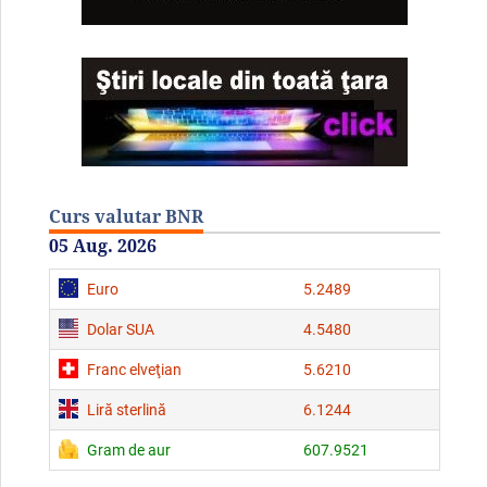
Curs valutar BNR
05 Aug. 2026
Euro
5.2489
Dolar SUA
4.5480
Franc elveţian
5.6210
Liră sterlină
6.1244
Gram de aur
607.9521