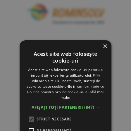
×
Acest site web folosește
cookie-uri
Acest site web folosește cookie-uri pentru a
îmbunătăți experiența utilizatorului. Prin
utilizarea site-ului nostru web, sunteți de
acord cu toate cookie-urile în conformitate cu
Politica noastră privind cookie-urile.
Află mai
multe
AFIȘAȚI TOȚI PARTENERII
(847) →
STRICT NECESARE
DE PERFORMANȚĂ