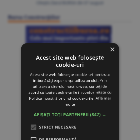
Citeşte Ziarul BURSA din
07 august
Bursa Construcţiilor
×
Acest site web folosește
cookie-uri
Acest site web folosește cookie-uri pentru a
îmbunătăți experiența utilizatorului. Prin
utilizarea site-ului nostru web, sunteți de
acord cu toate cookie-urile în conformitate cu
Politica noastră privind cookie-urile.
Află mai
multe
AFIȘAȚI TOȚI PARTENERII
(847) →
STRICT NECESARE
www.constructiibursa.ro
DE PERFORMANȚĂ