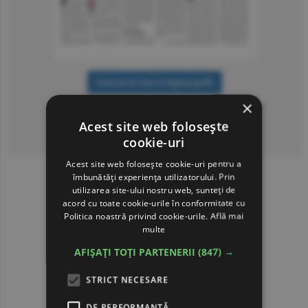
×
Acest site web folosește
Consultă arhiva ziarului
cookie-uri
Acest site web folosește cookie-uri pentru a
îmbunătăți experiența utilizatorului. Prin
utilizarea site-ului nostru web, sunteți de
acord cu toate cookie-urile în conformitate cu
Politica noastră privind cookie-urile.
Află mai
multe
AFIȘAȚI TOȚI PARTENERII
(847) →
STRICT NECESARE
DE PERFORMANȚĂ