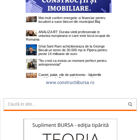
www.constructiibursa.ro