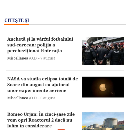
CITEŞTE ŞI
Anchetă şi la vârful fotbalului
sud-coreean: poliţia a
percheziţionat Federaţia
Miscellanea
/O.D. -
7 august
NASA va studia eclipsa totală de
Soare din august cu ajutorul
unor experimente aeriene
Miscellanea
/O.D. -
6 august
Romeo Urjan: În cinci-şase zile
vom opri Reactorul 2 dacă nu
luăm în considerare