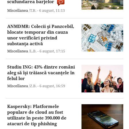
scufundarea barjelor
Miscellanea
/T.B. -
6 august,
11:13
ANMDMR: Colecii şi Panzcebil,
blocate temporar din cauza
unor verificări privind
substanţa activă
Miscellanea
/L.B. -
6 august,
17:15
Studiu ING: 43% dintre români
aleg să îşi trăiască vacanţele în
felul lor
Miscellanea
/Z.B. -
6 august,
16:59
Kaspersky: Platformele
populare de cloud au fost
utilizate în peste 390.000 de
atacuri de tip phishing