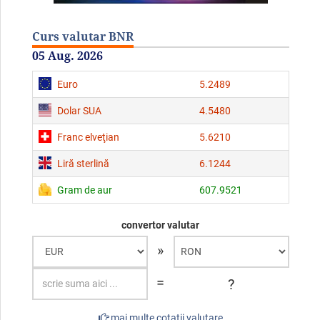
Curs valutar BNR
05 Aug. 2026
Euro
5.2489
Dolar SUA
4.5480
Franc elveţian
5.6210
Liră sterlină
6.1244
Gram de aur
607.9521
convertor valutar
»
=
?
mai multe cotaţii valutare