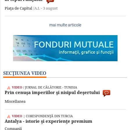
Piaţa de Capital
/A.I. -
3 august
mai multe articole
SECŢIUNEA VIDEO
VIDEO
/ JURNAL DE CĂLĂTORIE - TUNISIA
Prin cenuşa imperiilor şi nisipul deşertului
Miscellanea
VIDEO
| CORESPONDENŢĂ DIN TURCIA
Antalya - istorie şi experienţe premium
Companii