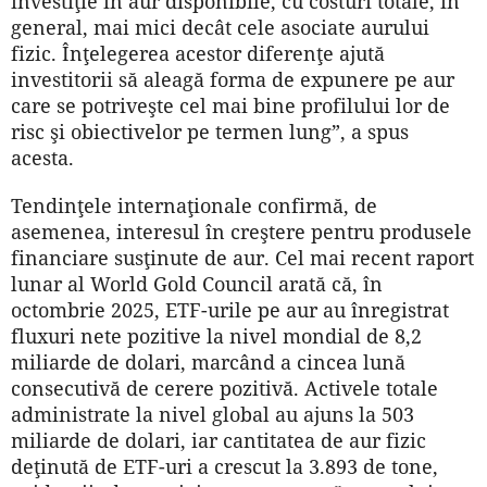
investiţie în aur disponibile, cu costuri totale, în
general, mai mici decât cele asociate aurului
fizic. Înţelegerea acestor diferenţe ajută
investitorii să aleagă forma de expunere pe aur
care se potriveşte cel mai bine profilului lor de
risc şi obiectivelor pe termen lung”, a spus
acesta.
Tendinţele internaţionale confirmă, de
asemenea, interesul în creştere pentru produsele
financiare susţinute de aur. Cel mai recent raport
lunar al World Gold Council arată că, în
octombrie 2025, ETF-urile pe aur au înregistrat
fluxuri nete pozitive la nivel mondial de 8,2
miliarde de dolari, marcând a cincea lună
consecutivă de cerere pozitivă. Activele totale
administrate la nivel global au ajuns la 503
miliarde de dolari, iar cantitatea de aur fizic
deţinută de ETF-uri a crescut la 3.893 de tone,