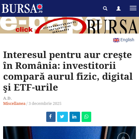
English
Interesul pentru aur creşte
în România: investitorii
compară aurul fizic, digital
şi ETF-urile
A.D.
Miscellanea
/
3 decembrie 2025