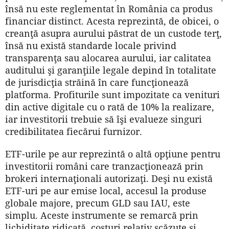
însă nu este reglementat în România ca produs
financiar distinct. Acesta reprezintă, de obicei, o
creanţă asupra aurului păstrat de un custode terţ,
însă nu există standarde locale privind
transparenţa sau alocarea aurului, iar calitatea
auditului şi garanţiile legale depind în totalitate
de jurisdicţia străină în care funcţionează
platforma. Profiturile sunt impozitate ca venituri
din active digitale cu o rată de 10% la realizare,
iar investitorii trebuie să îşi evalueze singuri
credibilitatea fiecărui furnizor.
ETF-urile pe aur reprezintă o altă opţiune pentru
investitorii români care tranzacţionează prin
brokeri internaţionali autorizaţi. Deşi nu există
ETF-uri pe aur emise local, accesul la produse
globale majore, precum GLD sau IAU, este
simplu. Aceste instrumente se remarcă prin
lichiditate ridicată, costuri relativ scăzute şi