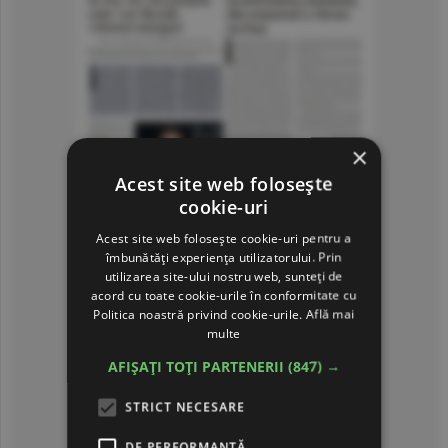
×
Acest site web folosește
cookie-uri
Acest site web folosește cookie-uri pentru a
îmbunătăți experiența utilizatorului. Prin
utilizarea site-ului nostru web, sunteți de
acord cu toate cookie-urile în conformitate cu
Politica noastră privind cookie-urile.
Află mai
multe
AFIȘAȚI TOȚI PARTENERII
(847) →
STRICT NECESARE
DE PERFORMANȚĂ