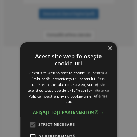
Consultă arhiva ziarului
×
Acest site web folosește
cookie-uri
Acest site web folosește cookie-uri pentru a
îmbunătăți experiența utilizatorului. Prin
utilizarea site-ului nostru web, sunteți de
acord cu toate cookie-urile în conformitate cu
Politica noastră privind cookie-urile.
Află mai
multe
AFIȘAȚI TOȚI PARTENERII
(847) →
STRICT NECESARE
DE PERFORMANȚĂ