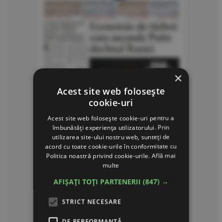
×
Acest site web folosește
cookie-uri
Acest site web folosește cookie-uri pentru a
îmbunătăți experiența utilizatorului. Prin
utilizarea site-ului nostru web, sunteți de
acord cu toate cookie-urile în conformitate cu
Politica noastră privind cookie-urile.
Află mai
multe
AFIȘAȚI TOȚI PARTENERII
(847) →
STRICT NECESARE
DE PERFORMANȚĂ