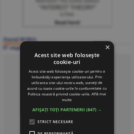
Ziarul BURSA
×
07 august
Acest site web folosește
Click să citeşti ziarul
cookie-uri
Acest site web folosește cookie-uri pentru a
îmbunătăți experiența utilizatorului. Prin
utilizarea site-ului nostru web, sunteți de
acord cu toate cookie-urile în conformitate cu
Politica noastră privind cookie-urile.
Află mai
multe
AFIȘAȚI TOȚI PARTENERII
(847) →
STRICT NECESARE
DE PERFORMANȚĂ