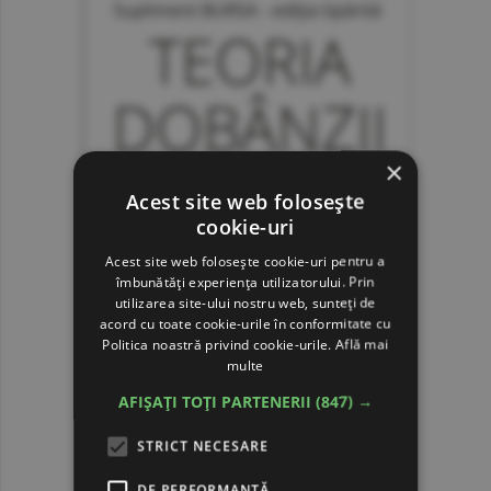
×
Acest site web folosește
cookie-uri
Acest site web folosește cookie-uri pentru a
îmbunătăți experiența utilizatorului. Prin
utilizarea site-ului nostru web, sunteți de
acord cu toate cookie-urile în conformitate cu
Politica noastră privind cookie-urile.
Află mai
multe
AFIȘAȚI TOȚI PARTENERII
(847) →
STRICT NECESARE
DE PERFORMANȚĂ