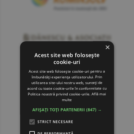
×
Acest site web folosește
cookie-uri
Acest site web folosește cookie-uri pentru a
îmbunătăți experiența utilizatorului. Prin
utilizarea site-ului nostru web, sunteți de
acord cu toate cookie-urile în conformitate cu
Politica noastră privind cookie-urile.
Află mai
multe
AFIȘAȚI TOȚI PARTENERII
(847) →
STRICT NECESARE
DE PERFORMANȚĂ