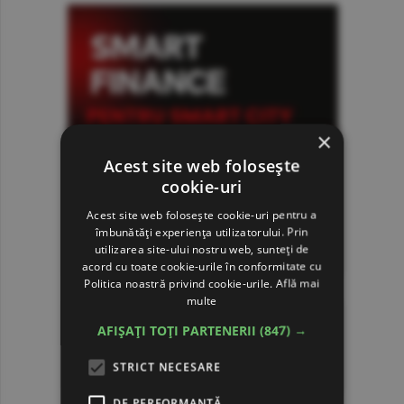
×
Acest site web folosește
cookie-uri
Acest site web folosește cookie-uri pentru a
îmbunătăți experiența utilizatorului. Prin
utilizarea site-ului nostru web, sunteți de
acord cu toate cookie-urile în conformitate cu
Politica noastră privind cookie-urile.
Află mai
multe
AFIȘAȚI TOȚI PARTENERII
(847) →
STRICT NECESARE
DE PERFORMANȚĂ