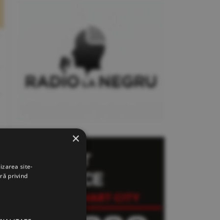
×
izarea site-
ră privind