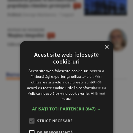
populaţia rămâne protejată
Politică
/George Marinescu -
7 august
IPOTEZE DE WEEKEND
Maşina timpului
Editorial
/Cornel Codiţă -
7 august
×
Acest site web folosește
cookie-uri
Citeşte Ziarul BURSA din
07 august
Acest site web folosește cookie-uri pentru a
Bursa Construcţiilor
îmbunătăți experiența utilizatorului. Prin
utilizarea site-ului nostru web, sunteți de
acord cu toate cookie-urile în conformitate cu
Politica noastră privind cookie-urile.
Află mai
multe
AFIȘAȚI TOȚI PARTENERII
(847) →
STRICT NECESARE
DE PERFORMANȚĂ