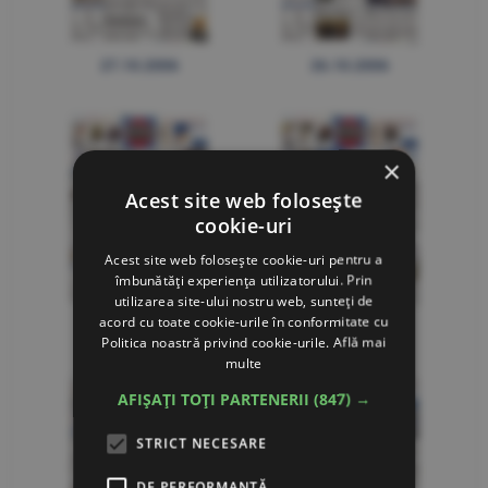
27.10.2006
26.10.2006
×
Acest site web folosește
cookie-uri
Acest site web folosește cookie-uri pentru a
îmbunătăți experiența utilizatorului. Prin
utilizarea site-ului nostru web, sunteți de
acord cu toate cookie-urile în conformitate cu
25.10.2006
24.10.2006
Politica noastră privind cookie-urile.
Află mai
multe
AFIȘAȚI TOȚI PARTENERII
(847) →
STRICT NECESARE
DE PERFORMANȚĂ