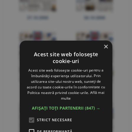
27.10.2006
26.10.2006
×
Acest site web folosește
cookie-uri
Acest site web folosește cookie-uri pentru a
îmbunătăți experiența utilizatorului. Prin
utilizarea site-ului nostru web, sunteți de
acord cu toate cookie-urile în conformitate cu
25.10.2006
24.10.2006
Politica noastră privind cookie-urile.
Află mai
multe
AFIȘAȚI TOȚI PARTENERII
(847) →
STRICT NECESARE
DE PERFORMANȚĂ