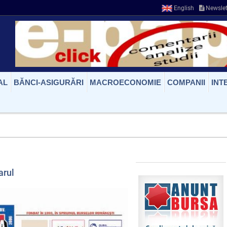
English
Newslet
AL
BĂNCI-ASIGURĂRI
MACROECONOMIE
COMPANII
INT
arul