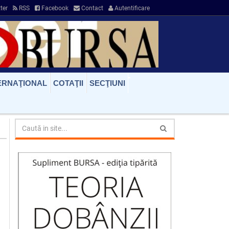
ter
RSS
Facebook
Contact
Autentificare
ERNAŢIONAL
COTAŢII
SECŢIUNI