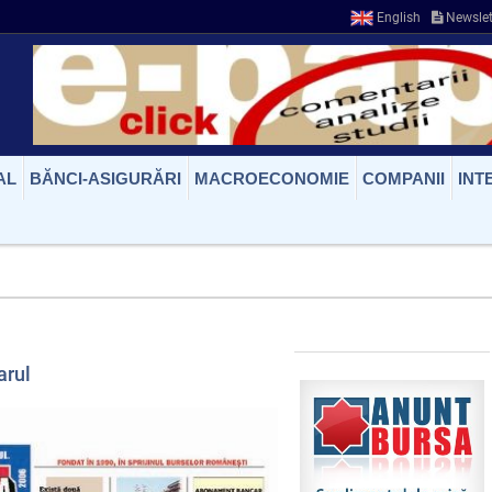
English
Newslet
AL
BĂNCI-ASIGURĂRI
MACROECONOMIE
COMPANII
INT
arul