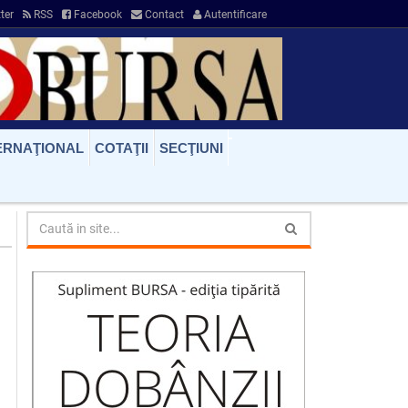
ter
RSS
Facebook
Contact
Autentificare
ERNAŢIONAL
COTAŢII
SECŢIUNI