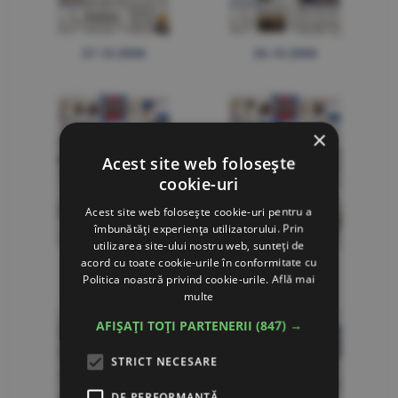
27.10.2006
26.10.2006
×
Acest site web folosește
cookie-uri
Acest site web folosește cookie-uri pentru a
îmbunătăți experiența utilizatorului. Prin
utilizarea site-ului nostru web, sunteți de
acord cu toate cookie-urile în conformitate cu
25.10.2006
24.10.2006
Politica noastră privind cookie-urile.
Află mai
multe
AFIȘAȚI TOȚI PARTENERII
(847) →
STRICT NECESARE
DE PERFORMANȚĂ