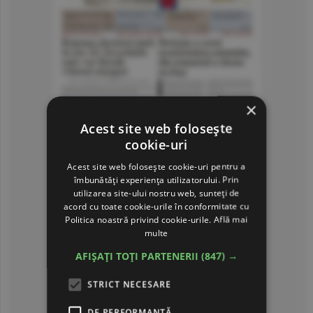
×
Acest site web folosește
cookie-uri
Acest site web folosește cookie-uri pentru a
îmbunătăți experiența utilizatorului. Prin
utilizarea site-ului nostru web, sunteți de
acord cu toate cookie-urile în conformitate cu
Politica noastră privind cookie-urile.
Află mai
multe
AFIȘAȚI TOȚI PARTENERII
(847) →
STRICT NECESARE
DE PERFORMANȚĂ