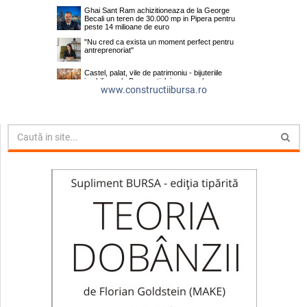
www.constructiibursa.ro