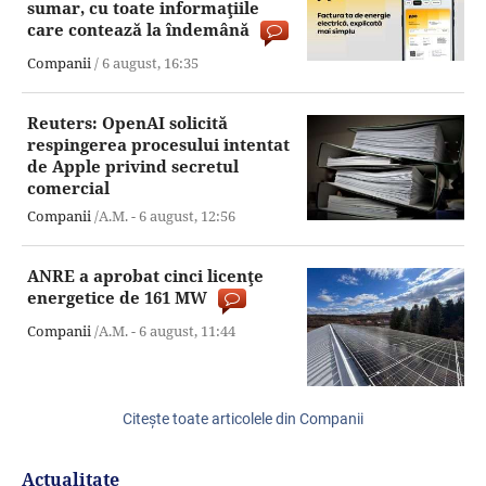
sumar, cu toate informaţiile
care contează la îndemână
Companii
/
6 august,
16:35
Reuters: OpenAI solicită
respingerea procesului intentat
de Apple privind secretul
comercial
Companii
/A.M. -
6 august,
12:56
ANRE a aprobat cinci licenţe
energetice de 161 MW
Companii
/A.M. -
6 august,
11:44
Citeşte toate articolele din Companii
Actualitate