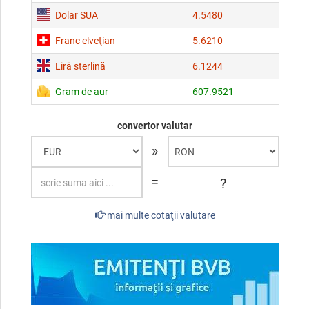
Dolar SUA
4.5480
Franc elveţian
5.6210
Liră sterlină
6.1244
Gram de aur
607.9521
convertor valutar
»
=
?
mai multe cotaţii valutare