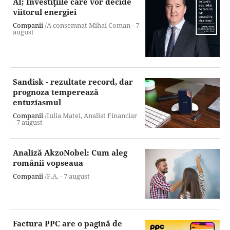
AI; Investiţiile care vor decide
viitorul energiei
Companii
/A consemnat Mihai Coman -
7
august
Sandisk - rezultate record, dar
prognoza temperează
entuziasmul
Companii
/Iulia Matei, Analist Financiar
-
7 august
Analiză AkzoNobel: Cum aleg
românii vopseaua
Companii
/F.A. -
7 august
Factura PPC are o pagină de