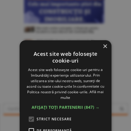
×
Acest site web folosește
cookie-uri
Acest site web folosește cookie-uri pentru a
îmbunătăți experiența utilizatorului. Prin
utilizarea site-ului nostru web, sunteți de
acord cu toate cookie-urile în conformitate cu
www.constructiibursa.ro
Politica noastră privind cookie-urile.
Află mai
multe
AFIȘAȚI TOȚI PARTENERII
(847) →
STRICT NECESARE
DE PERFORMANȚĂ