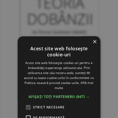
×
Acest site web folosește
cookie-uri
Acest site web folosește cookie-uri pentru a
îmbunătăți experiența utilizatorului. Prin
utilizarea site-ului nostru web, sunteți de
acord cu toate cookie-urile în conformitate cu
Politica noastră privind cookie-urile.
Află mai
multe
AFIȘAȚI TOȚI PARTENERII
(847) →
STRICT NECESARE
DE PERFORMANȚĂ