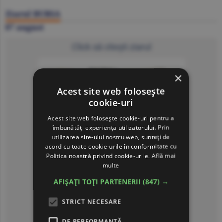
Ziarul BURSA
07 august
Click să citeşti ziarul
×
Acest site web folosește
cookie-uri
Acest site web folosește cookie-uri pentru a
îmbunătăți experiența utilizatorului. Prin
utilizarea site-ului nostru web, sunteți de
acord cu toate cookie-urile în conformitate cu
Politica noastră privind cookie-urile.
Află mai
multe
AFIȘAȚI TOȚI PARTENERII
(847) →
STRICT NECESARE
DE PERFORMANȚĂ