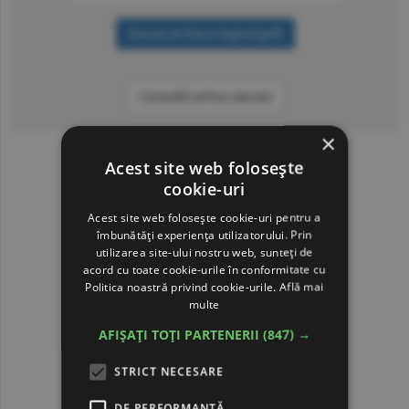
Consultă arhiva ziarului
×
Acest site web folosește
cookie-uri
Acest site web folosește cookie-uri pentru a
îmbunătăți experiența utilizatorului. Prin
utilizarea site-ului nostru web, sunteți de
acord cu toate cookie-urile în conformitate cu
Politica noastră privind cookie-urile.
Află mai
multe
AFIȘAȚI TOȚI PARTENERII
(847) →
STRICT NECESARE
DE PERFORMANȚĂ