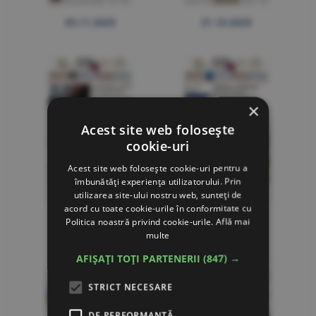
03.11.2025
31.10.2025
×
Acest site web folosește
cookie-uri
Acest site web folosește cookie-uri pentru a
îmbunătăți experiența utilizatorului. Prin
utilizarea site-ului nostru web, sunteți de
acord cu toate cookie-urile în conformitate cu
Politica noastră privind cookie-urile.
Află mai
30.10.2025
29.10.2025
multe
AFIȘAȚI TOȚI PARTENERII
(847) →
STRICT NECESARE
DE PERFORMANȚĂ