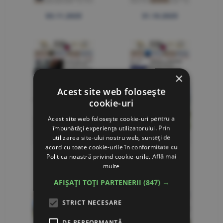
03.11.2025
31.10.2025
×
Acest site web folosește
cookie-uri
Acest site web folosește cookie-uri pentru a
îmbunătăți experiența utilizatorului. Prin
utilizarea site-ului nostru web, sunteți de
acord cu toate cookie-urile în conformitate cu
Politica noastră privind cookie-urile.
Află mai
30.10.2025
29.10.2025
multe
AFIȘAȚI TOȚI PARTENERII
(847) →
STRICT NECESARE
DE PERFORMANȚĂ