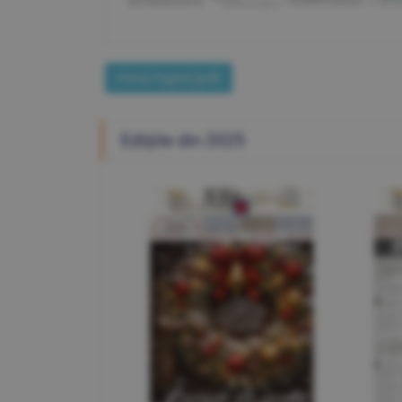
Prima Pagină [pdf]
Ediţiile din 2025