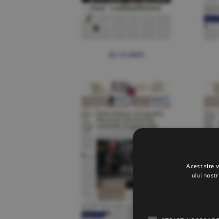
22.12.2025
Acest site 
ului nost