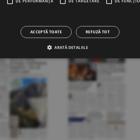
E
DE PERFORMANȚĂ
DE TARGETARE
DE FUNCŢI
16.12.2025
15.12.2025
ACCEPTĂ TOATE
REFUZĂ TOT
ARATĂ DETALIILE