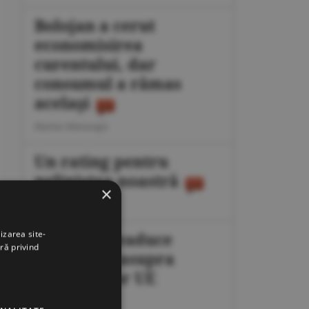
Bolojan a cerut
economisirea
curentului, dar
consumul a rămas
acelaşi
Marius Mataragis
Un rating pentru
neliniştea noastră
×
Călin Rechea
izarea site-
Migraţia readuce
ră privind
presiunea asupra
frontierelor UE
Octavian Dan