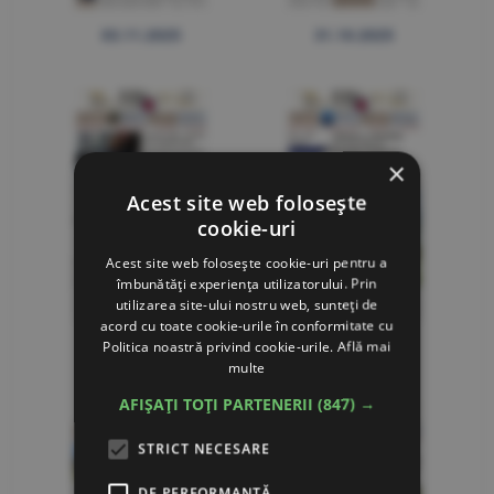
03.11.2025
31.10.2025
×
Acest site web folosește
cookie-uri
Acest site web folosește cookie-uri pentru a
îmbunătăți experiența utilizatorului. Prin
utilizarea site-ului nostru web, sunteți de
acord cu toate cookie-urile în conformitate cu
Politica noastră privind cookie-urile.
Află mai
30.10.2025
29.10.2025
multe
AFIȘAȚI TOȚI PARTENERII
(847) →
STRICT NECESARE
DE PERFORMANȚĂ