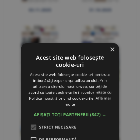
03.11.2025
31.10.2025
×
Acest site web folosește
cookie-uri
Acest site web folosește cookie-uri pentru a
îmbunătăți experiența utilizatorului. Prin
utilizarea site-ului nostru web, sunteți de
acord cu toate cookie-urile în conformitate cu
Politica noastră privind cookie-urile.
Află mai
30.10.2025
29.10.2025
multe
AFIȘAȚI TOȚI PARTENERII
(847) →
STRICT NECESARE
DE PERFORMANȚĂ