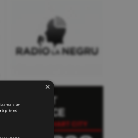
×
izarea site-
ră privind