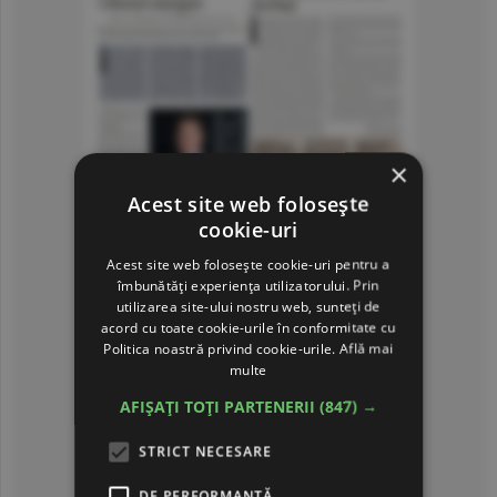
×
Acest site web folosește
cookie-uri
Acest site web folosește cookie-uri pentru a
îmbunătăți experiența utilizatorului. Prin
utilizarea site-ului nostru web, sunteți de
acord cu toate cookie-urile în conformitate cu
Politica noastră privind cookie-urile.
Află mai
multe
AFIȘAȚI TOȚI PARTENERII
(847) →
STRICT NECESARE
DE PERFORMANȚĂ