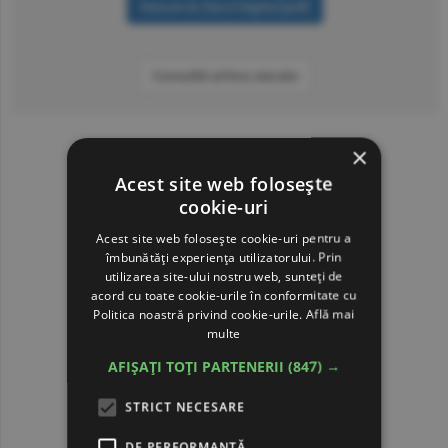
Consultă arhiva ziarului
×
Acest site web folosește
cookie-uri
Acest site web folosește cookie-uri pentru a
îmbunătăți experiența utilizatorului. Prin
utilizarea site-ului nostru web, sunteți de
acord cu toate cookie-urile în conformitate cu
Politica noastră privind cookie-urile.
Află mai
multe
AFIȘAȚI TOȚI PARTENERII
(847) →
STRICT NECESARE
DE PERFORMANȚĂ