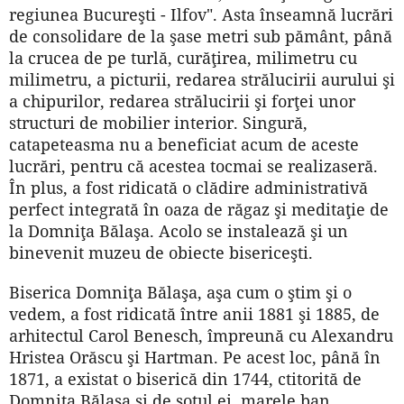
regiunea Bucureşti - Ilfov". Asta înseamnă lucrări
de consolidare de la şase metri sub pământ, până
la crucea de pe turlă, curăţirea, milimetru cu
milimetru, a picturii, redarea strălucirii aurului şi
a chipurilor, redarea strălucirii şi forţei unor
structuri de mobilier interior. Singură,
catapeteasma nu a beneficiat acum de aceste
lucrări, pentru că acestea tocmai se realizaseră.
În plus, a fost ridicată o clădire administrativă
perfect integrată în oaza de răgaz şi meditaţie de
la Domniţa Bălaşa. Acolo se instalează şi un
binevenit muzeu de obiecte bisericeşti.
Biserica Domniţa Bălaşa, aşa cum o ştim şi o
vedem, a fost ridicată între anii 1881 şi 1885, de
arhitectul Carol Benesch, împreună cu Alexandru
Hristea Orăscu şi Hartman. Pe acest loc, până în
1871, a existat o biserică din 1744, ctitorită de
Domniţa Bălaşa şi de soţul ei, marele ban