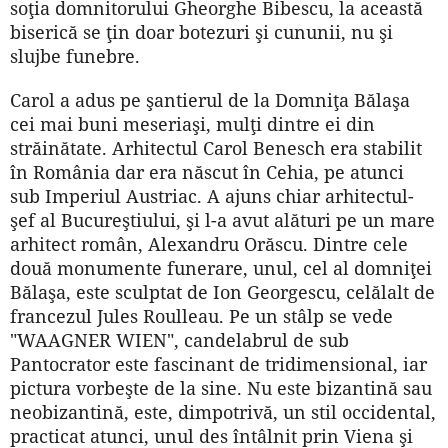
soţia domnitorului Gheorghe Bibescu, la această
biserică se ţin doar botezuri şi cununii, nu şi
slujbe funebre.
Carol a adus pe şantierul de la Domniţa Bălaşa
cei mai buni meseriaşi, mulţi dintre ei din
străinătate. Arhitectul Carol Benesch era stabilit
în România dar era născut în Cehia, pe atunci
sub Imperiul Austriac. A ajuns chiar arhitectul-
şef al Bucureştiului, şi l-a avut alături pe un mare
arhitect român, Alexandru Orăscu. Dintre cele
două monumente funerare, unul, cel al domniţei
Bălaşa, este sculptat de Ion Georgescu, celălalt de
francezul Jules Roulleau. Pe un stâlp se vede
"WAAGNER WIEN", candelabrul de sub
Pantocrator este fascinant de tridimensional, iar
pictura vorbeşte de la sine. Nu este bizantină sau
neobizantină, este, dimpotrivă, un stil occidental,
practicat atunci, unul des întâlnit prin Viena şi