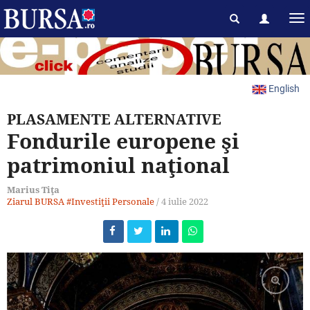
English
PLASAMENTE ALTERNATIVE
Fondurile europene şi
patrimoniul naţional
Marius Tiţa
Ziarul BURSA
#Investiţii Personale
/
4 iulie 2022