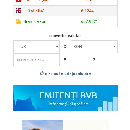
Liră sterlină
6.1244
Gram de aur
607.9521
convertor valutar
»
=
?
mai multe cotaţii valutare