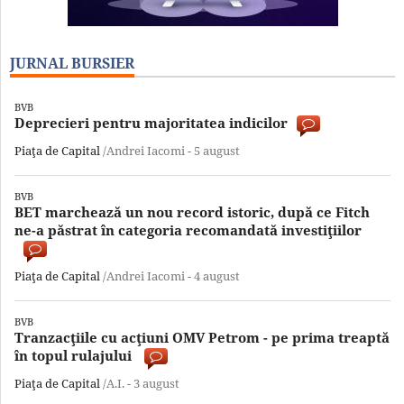
JURNAL BURSIER
BVB
Deprecieri pentru majoritatea indicilor
Piaţa de Capital
/Andrei Iacomi -
5 august
BVB
BET marchează un nou record istoric, după ce Fitch
ne-a păstrat în categoria recomandată investiţiilor
Piaţa de Capital
/Andrei Iacomi -
4 august
BVB
Tranzacţiile cu acţiuni OMV Petrom - pe prima treaptă
în topul rulajului
Piaţa de Capital
/A.I. -
3 august