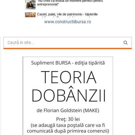
www.constructiibursa.ro