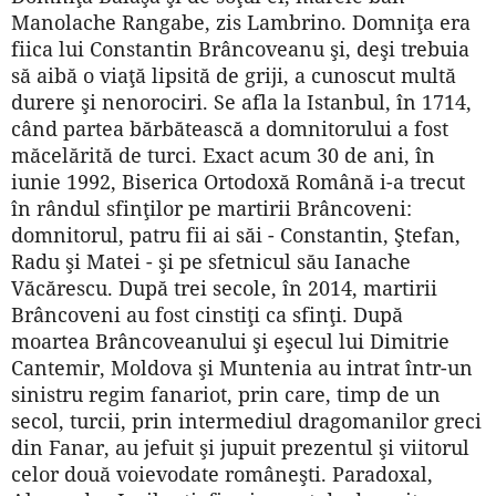
Manolache Rangabe, zis Lambrino. Domniţa era
fiica lui Constantin Brâncoveanu şi, deşi trebuia
să aibă o viaţă lipsită de griji, a cunoscut multă
durere şi nenorociri. Se afla la Istanbul, în 1714,
când partea bărbătească a domnitorului a fost
măcelărită de turci. Exact acum 30 de ani, în
iunie 1992, Biserica Ortodoxă Română i-a trecut
în rândul sfinţilor pe martirii Brâncoveni:
domnitorul, patru fii ai săi - Constantin, Ştefan,
Radu şi Matei - şi pe sfetnicul său Ianache
Văcărescu. După trei secole, în 2014, martirii
Brâncoveni au fost cinstiţi ca sfinţi. După
moartea Brâncoveanului şi eşecul lui Dimitrie
Cantemir, Moldova şi Muntenia au intrat într-un
sinistru regim fanariot, prin care, timp de un
secol, turcii, prin intermediul dragomanilor greci
din Fanar, au jefuit şi jupuit prezentul şi viitorul
celor două voievodate româneşti. Paradoxal,