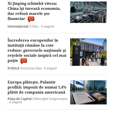
Xi Jinping schimbă viteza:
China îşi turează economia,
dar refuză marele şoc
financiar
Internaţional
/I.Ghe. -
6 august
Încrederea europenilor în
instituţii rămâne la cote
reduse: guvernele naţionale şi
reţelele sociale inspiră cel mai
puţin
Politică
/Octavian Dan -
6 august
Europa plăteşte, Palantir
profită: impozit de numai 1,4%
plătit de compania americană
Piaţa de Capital
/Gheorghe Iorgoveanu
-
6 august