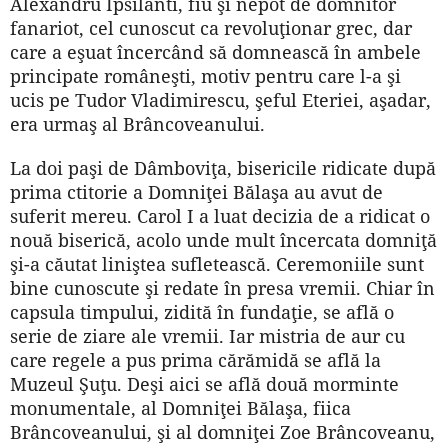
Alexandru Ipsilanti, fiu şi nepot de domnitor
fanariot, cel cunoscut ca revoluţionar grec, dar
care a eşuat încercând să domnească în ambele
principate româneşti, motiv pentru care l-a şi
ucis pe Tudor Vladimirescu, şeful Eteriei, aşadar,
era urmaş al Brâncoveanului.
La doi paşi de Dâmboviţa, bisericile ridicate după
prima ctitorie a Domniţei Bălaşa au avut de
suferit mereu. Carol I a luat decizia de a ridicat o
nouă biserică, acolo unde mult încercata domniţă
şi-a căutat liniştea sufletească. Ceremoniile sunt
bine cunoscute şi redate în presa vremii. Chiar în
capsula timpului, zidită în fundaţie, se află o
serie de ziare ale vremii. Iar mistria de aur cu
care regele a pus prima cărămidă se află la
Muzeul Şuţu. Deşi aici se află două morminte
monumentale, al Domniţei Bălaşa, fiica
Brâncoveanului, şi al domniţei Zoe Brâncoveanu,