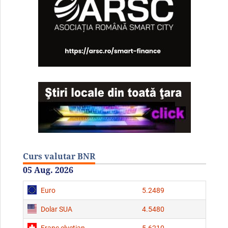
Curs valutar BNR
05 Aug. 2026
Euro
5.2489
Dolar SUA
4.5480
Franc elveţian
5.6210