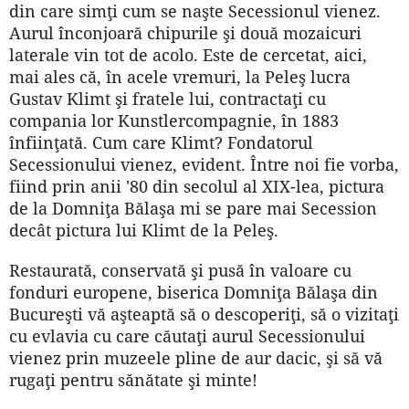
din care simţi cum se naşte Secessionul vienez.
Aurul înconjoară chipurile şi două mozaicuri
laterale vin tot de acolo. Este de cercetat, aici,
mai ales că, în acele vremuri, la Peleş lucra
Gustav Klimt şi fratele lui, contractaţi cu
compania lor Kunstlercompagnie, în 1883
înfiinţată. Cum care Klimt? Fondatorul
Secessionului vienez, evident. Între noi fie vorba,
fiind prin anii '80 din secolul al XIX-lea, pictura
de la Domniţa Bălaşa mi se pare mai Secession
decât pictura lui Klimt de la Peleş.
Restaurată, conservată şi pusă în valoare cu
fonduri europene, biserica Domniţa Bălaşa din
Bucureşti vă aşteaptă să o descoperiţi, să o vizitaţi
cu evlavia cu care căutaţi aurul Secessionului
vienez prin muzeele pline de aur dacic, şi să vă
rugaţi pentru sănătate şi minte!