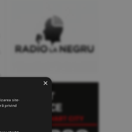
.
×
.
u
izarea site-
ră privind