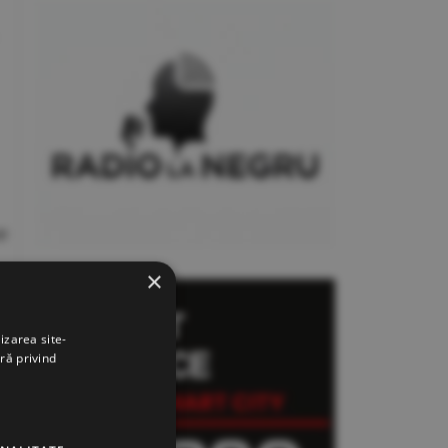
e
×
izarea site-
ră privind