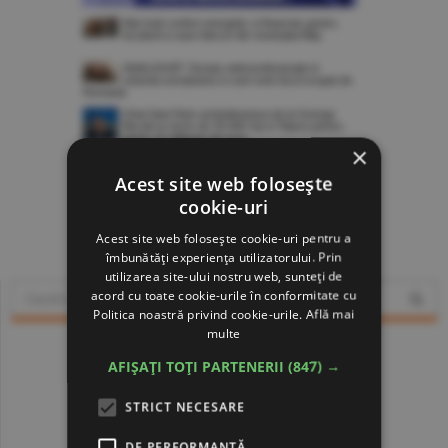
×
Acest site web folosește
cookie-uri
www.constructiibursa.ro
Acest site web folosește cookie-uri pentru a
îmbunătăți experiența utilizatorului. Prin
utilizarea site-ului nostru web, sunteți de
acord cu toate cookie-urile în conformitate cu
Politica noastră privind cookie-urile.
Află mai
multe
AFIȘAȚI TOȚI PARTENERII
(847) →
STRICT NECESARE
DE PERFORMANȚĂ