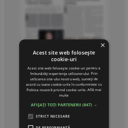
×
Acest site web folosește
cookie-uri
Acest site web folosește cookie-uri pentru a
îmbunătăți experiența utilizatorului. Prin
utilizarea site-ului nostru web, sunteți de
acord cu toate cookie-urile în conformitate cu
Politica noastră privind cookie-urile.
Află mai
multe
AFIȘAȚI TOȚI PARTENERII
(847) →
STRICT NECESARE
DE PERFORMANȚĂ