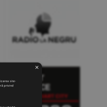
×
izarea site-
ră privind